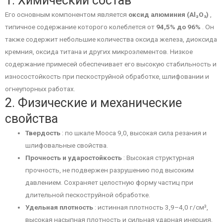
1. Химический состав
Его основным компонентом является
оксид алюминия (Al₂O₃)
,
типичное содержание которого колеблется от
94,5% до 96%
. Он
также содержит небольшие количества оксида железа, диоксида
кремния, оксида титана и других микроэлементов. Низкое
содержание примесей обеспечивает его высокую стабильность и
износостойкость при пескоструйной обработке, шлифовании и
огнеупорных работах.
2. Физические и механические
свойства
Твердость
: по шкале Мооса 9,0, высокая сила резания и
шлифовальные свойства.
Прочность и ударостойкость
: Высокая структурная
прочность, не подвержен разрушению под высоким
давлением. Сохраняет целостную форму частиц при
длительной пескоструйной обработке.
Удельная плотность
: истинная плотность 3,9–4,0 г/см³,
высокая насыпная плотность и сильная ударная инерция,