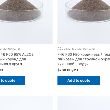
е материалы
Абразивные материалы
F46 F60 95% AL2O3
F46 F60 F80 коричневый пл
ый корунд для
глинозем для струйной обра
ьного круга
кухонной посуды
MT
$
780.00
/MT
 to quote
Add to quote