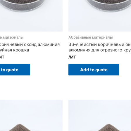
е материалы
Абразивные материалы
оричневый оксид алюминия
36-ячеистый коричневый ок
уйная крошка
алюминия для отрезного кру
MT
/MT
 to quote
Add to quote