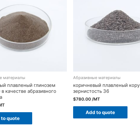
е материалы
Абразивные материалы
ый плавленый глинозем
коричневый плавленый кору
 в качестве абразивного
зернистость 36
а
$
780.00
/MT
MT
Add to quote
 to quote